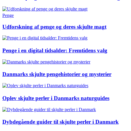
Penge
Udforskning af penge og deres skjulte magt
Penge i en digital tidsalder: Fremtidens valg
Danmarks skjulte pengehistorier og mysterier
Oplev skjulte perler i Danmarks naturguides
Dybdegående guider til skjulte perler i Danmark