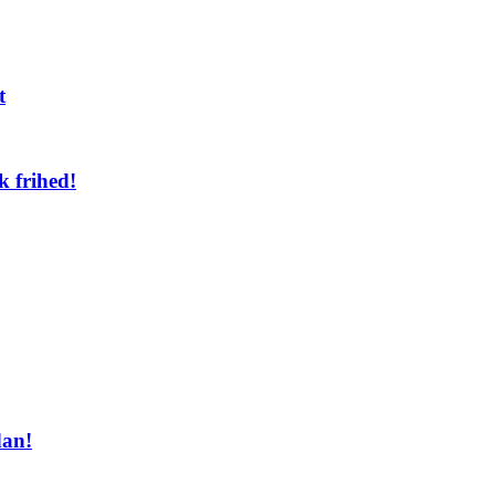
t
k frihed!
dan!