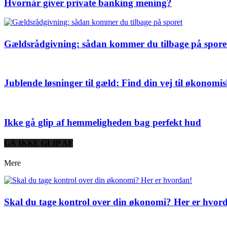
Hvornår giver private banking mening?
Gældsrådgivning: sådan kommer du tilbage på spore
Jublende løsninger til gæld: Find din vej til økonomis
Ikke gå glip af hemmeligheden bag perfekt hud
GÅ IKKE GLIP AF
Mere
Skal du tage kontrol over din økonomi? Her er hvor