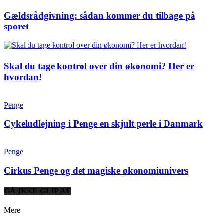
Gældsrådgivning: sådan kommer du tilbage på
sporet
Skal du tage kontrol over din økonomi? Her er
hvordan!
Penge
Cykeludlejning i Penge en skjult perle i Danmark
Penge
Cirkus Penge og det magiske økonomiunivers
GÅ IKKE GLIP AF
Mere