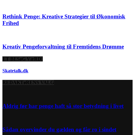
Rethink Penge: Kreative Strategier til Økonomisk
Frihed
Kreativ Pengeforvaltning til Fremtidens Drømme
ET BESøG VæRD!
Skatetalk.dk
REDAKTøRENS VALG
Aldrig før har penge haft så stor betydning i livet
Sådan overvinder du gælden og får ro i sindet