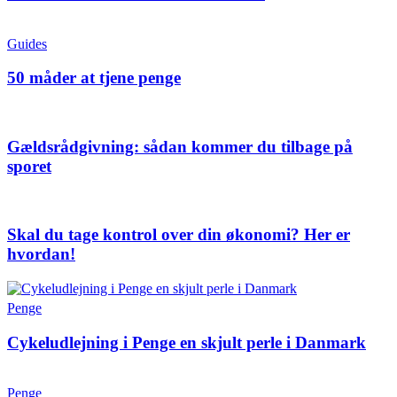
Guides
50 måder at tjene penge
Gældsrådgivning: sådan kommer du tilbage på
sporet
Skal du tage kontrol over din økonomi? Her er
hvordan!
Penge
Cykeludlejning i Penge en skjult perle i Danmark
Penge