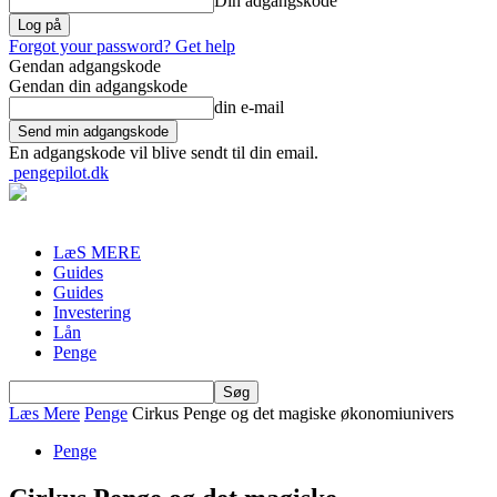
Din adgangskode
Forgot your password? Get help
Gendan adgangskode
Gendan din adgangskode
din e-mail
En adgangskode vil blive sendt til din email.
pengepilot.dk
LæS MERE
Guides
Guides
Investering
Lån
Penge
Læs Mere
Penge
Cirkus Penge og det magiske økonomiunivers
Penge