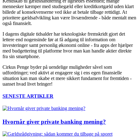
Kendskab til gældshåndtering er ligeledes essentielt; mange
mennesker kæmper med studiegæld eller kreditkortgæld uden klart
billede af konsekvenserne ved ikke at betale tilbage rettidigt. At
prioritere gældsafvikling kan være livsændrende - både mentalt men
også finansielt.
I dagens digitale tidsalder har teknologiske fremskridt gjort det
lettere end nogensinde før at få adgang til information om
investeringer samt personlig økonomi online - fra apps der hjælper
med budgettering til platforme hvor man kan handle aktier direkte
fra sin smartphone.
Cirkus Penge byder på uendelige muligheder såvel som
udfordringer; ved aktivt at engagere sig i ens egen finansielle
situation kan man skabe et mere sikkert fundament for fremtiden -
uanset hvad livet bringer!
SENESTE ARTIKLER
Hvornår giver private banking mening?