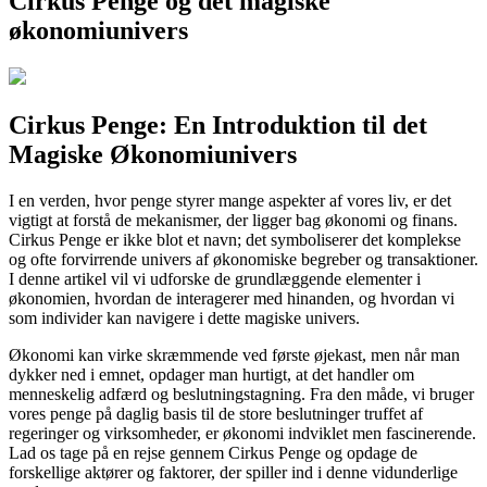
Cirkus Penge og det magiske
økonomiunivers
Cirkus Penge: En Introduktion til det
Magiske Økonomiunivers
I en verden, hvor penge styrer mange aspekter af vores liv, er det
vigtigt at forstå de mekanismer, der ligger bag økonomi og finans.
Cirkus Penge er ikke blot et navn; det symboliserer det komplekse
og ofte forvirrende univers af økonomiske begreber og transaktioner.
I denne artikel vil vi udforske de grundlæggende elementer i
økonomien, hvordan de interagerer med hinanden, og hvordan vi
som individer kan navigere i dette magiske univers.
Økonomi kan virke skræmmende ved første øjekast, men når man
dykker ned i emnet, opdager man hurtigt, at det handler om
menneskelig adfærd og beslutningstagning. Fra den måde, vi bruger
vores penge på daglig basis til de store beslutninger truffet af
regeringer og virksomheder, er økonomi indviklet men fascinerende.
Lad os tage på en rejse gennem Cirkus Penge og opdage de
forskellige aktører og faktorer, der spiller ind i denne vidunderlige