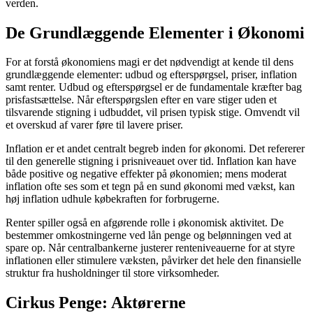
verden.
De Grundlæggende Elementer i Økonomi
For at forstå økonomiens magi er det nødvendigt at kende til dens
grundlæggende elementer: udbud og efterspørgsel, priser, inflation
samt renter. Udbud og efterspørgsel er de fundamentale kræfter bag
prisfastsættelse. Når efterspørgslen efter en vare stiger uden et
tilsvarende stigning i udbuddet, vil prisen typisk stige. Omvendt vil
et overskud af varer føre til lavere priser.
Inflation er et andet centralt begreb inden for økonomi. Det refererer
til den generelle stigning i prisniveauet over tid. Inflation kan have
både positive og negative effekter på økonomien; mens moderat
inflation ofte ses som et tegn på en sund økonomi med vækst, kan
høj inflation udhule købekraften for forbrugerne.
Renter spiller også en afgørende rolle i økonomisk aktivitet. De
bestemmer omkostningerne ved lån penge og belønningen ved at
spare op. Når centralbankerne justerer renteniveauerne for at styre
inflationen eller stimulere væksten, påvirker det hele den finansielle
struktur fra husholdninger til store virksomheder.
Cirkus Penge: Aktørerne