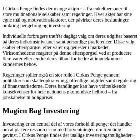
I Cirkus Penge findes der mange aktører – fra enkeltpersoner til
store multinationale selskaber samt regeringer. Hver aktør har sine
egne mål og motivationsfaktorer, der påvirker deres beslutninger
omkring pengebrug og investering.
Individuelle forbrugere træffer dagligt valg om deres udgifter baseret
på deres indkomstniveauer samt personlige præferencer. Disse valg
skaber efterspørgsel efter varer og tjenester i markedet.
Virksomhederne reagerer på denne efterspørgsel ved at producere
flere varer eller ændre deres tilbud for bedre at imødekomme
kundernes behov.
Regeringer spiller også en stor rolle i Cirkus Penge gennem
politikker som skatteopkrævning, offentlige udgifter samt regulering
af finansmarkederne. Deres handlinger kan have vidtrækkende
konsekvenser for hele nationens økonomiske helbred – fra
jobskabelse til boligpriser.
Magien Bag Investering
Investering er en central del af vores forhold til penge; det handler
om at placere ressourcer nu med forventningen om fremtidig
gevinst. I Cirkus Penge findes der utallige investeringsmuligheder –