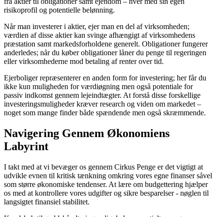
fra aktier til obligationer samt ejendom – hver med sin egen
risikoprofil og potentielle belønning.
Når man investerer i aktier, ejer man en del af virksomheden;
værdien af disse aktier kan svinge afhængigt af virksomhedens
præstation samt markedsforholdene generelt. Obligationer fungerer
anderledes; når du køber obligationer låner du penge til regeringen
eller virksomhederne mod betaling af renter over tid.
Ejerboliger repræsenterer en anden form for investering; her får du
ikke kun muligheden for værdiøgning men også potentiale for
passiv indkomst gennem lejeindtægter. At forstå disse forskellige
investeringsmuligheder kræver research og viden om markedet –
noget som mange finder både spændende men også skræmmende.
Navigering Gennem Økonomiens
Labyrint
I takt med at vi bevæger os gennem Cirkus Penge er det vigtigt at
udvikle evnen til kritisk tænkning omkring vores egne finanser såvel
som større økonomiske tendenser. At lære om budgettering hjælper
os med at kontrollere vores udgifter og sikre besparelser - nøglen til
langsigtet finansiel stabilitet.