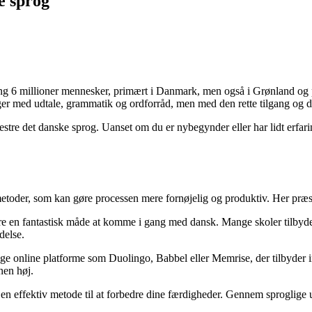
e sprog
ring 6 millioner mennesker, primært i Danmark, men også i Grønland og
ger med udtale, grammatik og ordforråd, men med den rette tilgang og de
t mestre det danske sprog. Uanset om du er nybegynder eller har lidt erfar
toder, som kan gøre processen mere fornøjelig og produktiv. Her præsen
re en fantastisk måde at komme i gang med dansk. Mange skoler tilbyder 
delse.
ge online platforme som Duolingo, Babbel eller Memrise, der tilbyder int
nen høj.
e en effektiv metode til at forbedre dine færdigheder. Gennem sprogli