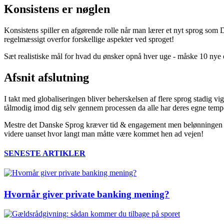
Konsistens er nøglen
Konsistens spiller en afgørende rolle når man lærer et nyt sprog som D
regelmæssigt overfor forskellige aspekter ved sproget!
Sæt realistiske mål for hvad du ønsker opnå hver uge - måske 10 nye o
Afsnit afslutning
I takt med globaliseringen bliver beherskelsen af flere sprog stadig v
tålmodig imod dig selv gennem processen da alle har deres egne tempo
Mestre det Danske Sprog kræver tid & engagement men belønningen ved
videre uanset hvor langt man måtte være kommet hen ad vejen!
SENESTE ARTIKLER
Hvornår giver private banking mening?