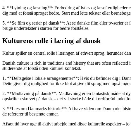
4. **Lytning og læsning**: Forbedring af lytte- og læsefærdigheder er
dig med at forstå sproget bedre. Start med lette tekster eller børnebøger
5. **Se film og serier på dansk**: At se danske film eller tv-serier er 
bruge undertekster i starten for bedre forståelse.
Kulturens rolle i læring af dansk
Kultur spiller en central rolle i læringen af ethvert sprog, herunder 
Danish culture is rich in traditions and history that are often reflec
studerende at forstå uden kulturel kontekst.
1. **Deltagelse i lokale arrangementer**: Hvis du befinder dig i Danma
Dette giver dig mulighed for ikke blot at øve dit sprog men også møde
2. **Madlavning på dansk**: Madlavning er en fantastisk måde at dyk
opskriften skrevet på dansk – det vil styrke både dit ordforråd indenf
3. **Læs om Danmarks historie**: At have viden om Danmarks historie k
de refererer til bestemte emner.
Afsæt tid hver uge til aktivt arbejde med disse kulturelle aspekter – j