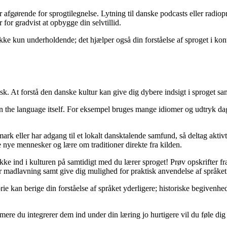
 afgørende for sprogtilegnelse. Lytning til danske podcasts eller radio
 for gradvist at opbygge din selvtillid.
ikke kun underholdende; det hjælper også din forståelse af sproget i konte
dansk. At forstå den danske kultur kan give dig dybere indsigt i sproget
ted in the language itself. For eksempel bruges mange idiomer og udtryk 
rk eller har adgang til et lokalt dansktalende samfund, så deltag aktiv
 nye mennesker og lære om traditioner direkte fra kilden.
ke ind i kulturen på samtidigt med du lærer sproget! Prøv opskrifter 
or madlavning samt give dig mulighed for praktisk anvendelse af språket
an berige din forståelse af språket yderligere; historiske begivenhede
o mere du integrerer dem ind under din læring jo hurtigere vil du føle d