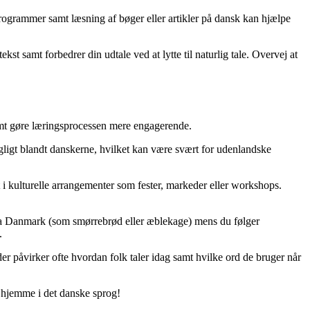
programmer samt læsning af bøger eller artikler på dansk kan hjælpe
kst samt forbedrer din udtale ved at lytte til naturlig tale. Overvej at
 samt gøre læringsprocessen mere engagerende.
dagligt blandt danskerne, hvilket kan være svært for udenlandske
t i kulturelle arrangementer som fester, markeder eller workshops.
fra Danmark (som smørrebrød eller æblekage) mens du følger
.
r påvirker ofte hvordan folk taler idag samt hvilke ord de bruger når
ig hjemme i det danske sprog!