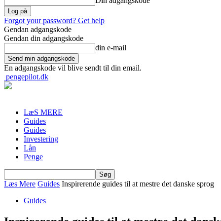
Din adgangskode
Forgot your password? Get help
Gendan adgangskode
Gendan din adgangskode
din e-mail
En adgangskode vil blive sendt til din email.
pengepilot.dk
LæS MERE
Guides
Guides
Investering
Lån
Penge
Læs Mere
Guides
Inspirerende guides til at mestre det danske sprog
Guides