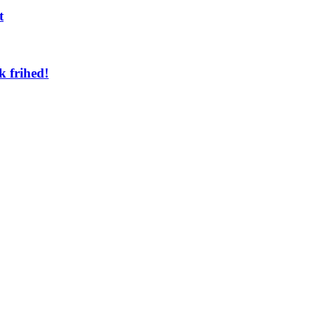
t
k frihed!