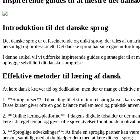
Inspirerende guides til at mestre det dansk
Introduktion til det danske sprog
Det danske sprog er et fascinerende og unikt sprog, der tales af omk
personligt og professionelt. Det danske sprog har sine egne udfordrin
I denne artikel vil vi udforske inspirerende guides og strategier til a
opbygge selvtillid i dit danske sprogrejse.
Effektive metoder til læring af dansk
At lære dansk kræver tid og dedikation, men der er mange effektive me
1. **Sprogkurser**: Tilmelding til et struktureret sprogkursus kan væ
Disse kurser giver ofte en god balance mellem teori og praktisk anven
2. **Online læringsplatforme**: I dagens digitale tidsalder er der man
lære i dit eget tempo og giver ofte sjove øvelser for at holde motivatio
3. **Sproglige udvekslinger**: At finde en sproglig partner kan vær
person, samtidig med at du hjælper dem med at lære dit eget sprog.