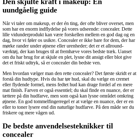
Den skjulte kraft i makeup: En
uundgåelig guide
Når vi taler om makeup, er der én ting, der ofte bliver overset, men
som har en enorm indflydelse på vores udseende: concealer. Dette
lille vidunderprodukt kan være forskellen mellem en god dag og en
dag, hvor vi føler os usikre. Concealer er ikke bare for dem, der har
mørke rander under øjnene eller urenheder; det er et allround-
værktøj, der kan bruges til at fremhæve vores bedste træk. Uanset
om du har brug for at skjule en plet, lysne dit ansigt eller blot give
det et friskt udtryk, så er concealer din bedste ven.
Men hvordan vælger man den rette concealer? Det første skridt er at
forstå din hudtype. Hvis du har tør hud, skal du vælge en cremet
eller flydende formel, mens fedtet hud kan drage fordel af en mere
mat finish. Farven er også essentiel; du skal finde en nuance, der er
tættere på din hudfarve, men som også kan lysne området omkring
øjnene. En god tommelfingerregel er at vælge en nuance, der er en
eller to toner lysere end din naturlige hudfarve. På den måde ser du
friskere og mere vågen ud.
De bedste anvendelsesteknikker til
concealer