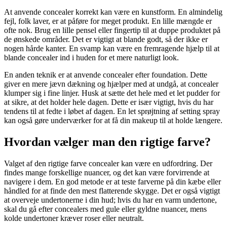
At anvende concealer korrekt kan være en kunstform. En almindelig
fejl, folk laver, er at påføre for meget produkt. En lille mængde er
ofte nok. Brug en lille pensel eller fingertip til at duppe produktet på
de ønskede områder. Det er vigtigt at blande godt, så der ikke er
nogen hårde kanter. En svamp kan være en fremragende hjælp til at
blande concealer ind i huden for et mere naturligt look.
En anden teknik er at anvende concealer efter foundation. Dette
giver en mere jævn dækning og hjælper med at undgå, at concealer
klumper sig i fine linjer. Husk at sætte det hele med et let pudder for
at sikre, at det holder hele dagen. Dette er især vigtigt, hvis du har
tendens til at fedte i løbet af dagen. En let sprøjtning af setting spray
kan også gøre underværker for at få din makeup til at holde længere.
Hvordan vælger man den rigtige farve?
Valget af den rigtige farve concealer kan være en udfordring. Der
findes mange forskellige nuancer, og det kan være forvirrende at
navigere i dem. En god metode er at teste farverne på din kæbe eller
håndled for at finde den mest flatterende skygge. Det er også vigtigt
at overveje undertonerne i din hud; hvis du har en varm undertone,
skal du gå efter concealers med gule eller gyldne nuancer, mens
kolde undertoner kræver roser eller neutralt.