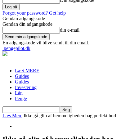
Din adgangskode
Forgot your password? Get help
Gendan adgangskode
Gendan din adgangskode
din e-mail
En adgangskode vil blive sendt til din email.
pengepilot.dk
LæS MERE
Guides
Guides
Investering
Lån
Penge
Læs Mere
Ikke gå glip af hemmeligheden bag perfekt hud