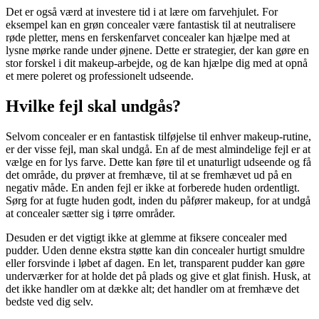
Det er også værd at investere tid i at lære om farvehjulet. For
eksempel kan en grøn concealer være fantastisk til at neutralisere
røde pletter, mens en ferskenfarvet concealer kan hjælpe med at
lysne mørke rande under øjnene. Dette er strategier, der kan gøre en
stor forskel i dit makeup-arbejde, og de kan hjælpe dig med at opnå
et mere poleret og professionelt udseende.
Hvilke fejl skal undgås?
Selvom concealer er en fantastisk tilføjelse til enhver makeup-rutine,
er der visse fejl, man skal undgå. En af de mest almindelige fejl er at
vælge en for lys farve. Dette kan føre til et unaturligt udseende og få
det område, du prøver at fremhæve, til at se fremhævet ud på en
negativ måde. En anden fejl er ikke at forberede huden ordentligt.
Sørg for at fugte huden godt, inden du påfører makeup, for at undgå
at concealer sætter sig i tørre områder.
Desuden er det vigtigt ikke at glemme at fiksere concealer med
pudder. Uden denne ekstra støtte kan din concealer hurtigt smuldre
eller forsvinde i løbet af dagen. En let, transparent pudder kan gøre
underværker for at holde det på plads og give et glat finish. Husk, at
det ikke handler om at dække alt; det handler om at fremhæve det
bedste ved dig selv.