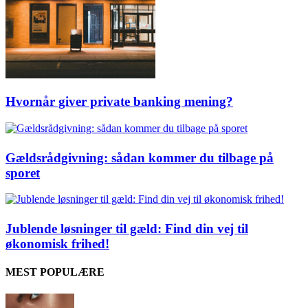
Hvornår giver private banking mening?
Gældsrådgivning: sådan kommer du tilbage på
sporet
Jublende løsninger til gæld: Find din vej til
økonomisk frihed!
MEST POPULÆRE