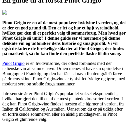
En guide til at forstå Pinot Grigio
Pinot Grigio er en af de mest populære hvidvine i verden, og det
er der en god grund til. Den er let og har et højt syreindhold,
hvilket gør den til et perfekt valg til sommerbrug. Men hvad gør
Pinot Grigio så unik? I denne guide ser vi nærmere på denne
delikate vin og udforsker dens historie og smagsprofil. Vi vil
også diskutere de forskellige stilarter af Pinot Grigio, der findes
på markedet, så du kan finde den perfekte flaske til din smag.
Pinot Grigio
er en hvidvinsdrue, der oftest forbindes med den
italienske vin af samme navn. Druen menes at have sin oprindelse i
Bourgogne i Frankrig, og den har fået sit navn fra den gråblå farve
på druens skind. Pinot Grigio-vine er typisk let fyldige og tørre, med
moderat syre og subtile frugtsmagninger.
I de seneste år er Pinot Grigio’s popularitet vokset eksponentielt,
hvilket har gjort den til en af de mest plantede druesorter i verden. I
dag kan Pinot Grigio-vine findes i næsten alle hjørner af verden, fra
Italien til Californien og Australien. Uanset om du er på udkig efter
en forfriskende sommervin eller en alsidig middagsven, er Pinot
Grigio et glimrende valg.