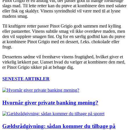
Pinot Grigio er en alsidig vin, der passer godt til mange forskellige
slags mad. Til lette retter kan du prøve at kombinere den med salater
eller fisk og skaldyr. Vinens syreindhold vil være med til at lysne
madens smag.
Til kraftigere retter passer Pinot Grigio godt sammen med kylling
eller pastaretter. Vinens subtile smag vil ikke overdøve maden, men
den vil supplere smagen fint. Og for en særlig godbid kan du prøve
at kombinere Pinot Grigio med en dessert, f.eks. chokolade eller
frugt.
Dessertens sødme vil fremhæve vinens frugtighed, hvilket giver et
virkelig lækkert par. Uanset hvad du vælger at kombinere den med,
er Pinot Grigio sikker på at behage dig.
SENESTE ARTIKLER
Hvornår giver private banking mening?
Gældsrådgivning: sådan kommer du tilbage på