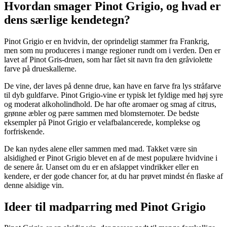
Hvordan smager Pinot Grigio, og hvad er
dens særlige kendetegn?
Pinot Grigio er en hvidvin, der oprindeligt stammer fra Frankrig,
men som nu produceres i mange regioner rundt om i verden. Den er
lavet af Pinot Gris-druen, som har fået sit navn fra den gråviolette
farve på drueskallerne.
De vine, der laves på denne drue, kan have en farve fra lys stråfarve
til dyb guldfarve. Pinot Grigio-vine er typisk let fyldige med høj syre
og moderat alkoholindhold. De har ofte aromaer og smag af citrus,
grønne æbler og pære sammen med blomsternoter. De bedste
eksempler på Pinot Grigio er velafbalancerede, komplekse og
forfriskende.
De kan nydes alene eller sammen med mad. Takket være sin
alsidighed er Pinot Grigio blevet en af de mest populære hvidvine i
de senere år. Uanset om du er en afslappet vindrikker eller en
kendere, er der gode chancer for, at du har prøvet mindst én flaske af
denne alsidige vin.
Ideer til madparring med Pinot Grigio